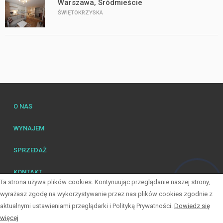
Warszawa, Śródmieście
ŚWIĘTOKRZYSKA
O NAS
WYNAJEM
SPRZEDAŻ
KONTAKT
Ta strona używa plików cookies. Kontynuując przeglądanie naszej strony,
Hej! Chętnie Ci pomogę
wyrażasz zgodę na wykorzystywanie przez nas plików cookies zgodnie z
aktualnymi ustawieniami przeglądarki i Polityką Prywatności.
Dowiedz się
© 2026 Wszystkie prawa zastrzeżone | Program dla biur nieruchomości -
więcej