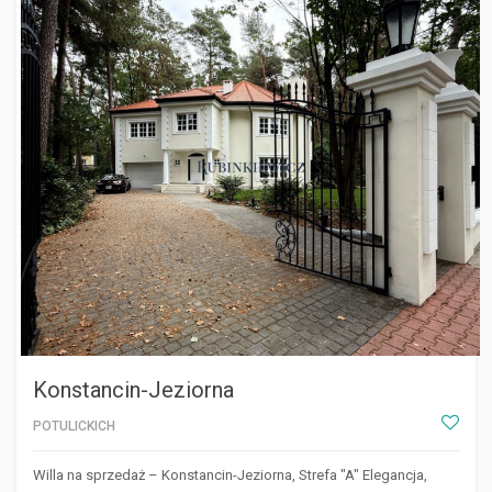
KONSTANCIN-JEZIORNA
Konstancin-Jeziorna
POTULICKICH
Willa na sprzedaż – Konstancin-Jeziorna, Strefa "A" Elegancja,