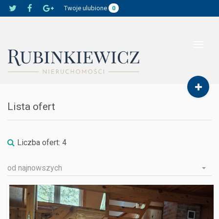
Twoje ulubione
0
Toggle
navigat
Lista ofert
Liczba ofert:
4
od najnowszych
NOWA MAŁA WIEŚ