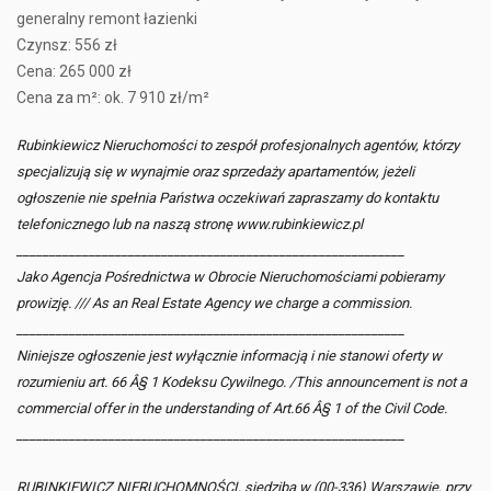
generalny remont łazienki
Czynsz: 556 zł
Cena: 265 000 zł
Cena za m²: ok. 7 910 zł/m²
Rubinkiewicz Nieruchomości to zespół profesjonalnych agentów, którzy
specjalizują się w wynajmie oraz sprzedaży apartamentów, jeżeli
ogłoszenie nie spełnia Państwa oczekiwań zapraszamy do kontaktu
telefonicznego lub na naszą stronę www.rubinkiewicz.pl
___________________________________________________________
Jako Agencja Pośrednictwa w Obrocie Nieruchomościami pobieramy
prowizję. /// As an Real Estate Agency we charge a commission.
___________________________________________________________
Niniejsze ogłoszenie jest wyłącznie informacją i nie stanowi oferty w
rozumieniu art. 66 Â§ 1 Kodeksu Cywilnego. /This announcement is not a
commercial offer in the understanding of Art.66 Â§ 1 of the Civil Code.
___________________________________________________________
RUBINKIEWICZ NIERUCHOMNOŚCI, siedzibą w (00-336) Warszawie, przy