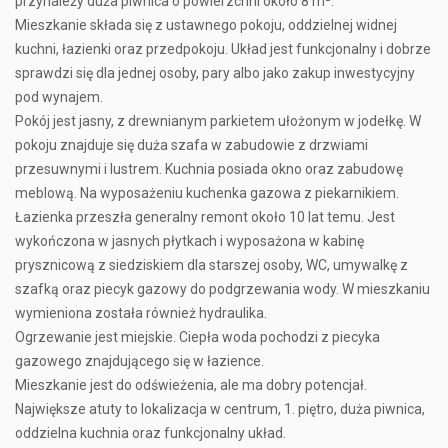
przynależy duża piwnica o powierzchni około 8 m².
Mieszkanie składa się z ustawnego pokoju, oddzielnej widnej
kuchni, łazienki oraz przedpokoju. Układ jest funkcjonalny i dobrze
sprawdzi się dla jednej osoby, pary albo jako zakup inwestycyjny
pod wynajem.
Pokój jest jasny, z drewnianym parkietem ułożonym w jodełkę. W
pokoju znajduje się duża szafa w zabudowie z drzwiami
przesuwnymi i lustrem. Kuchnia posiada okno oraz zabudowę
meblową. Na wyposażeniu kuchenka gazowa z piekarnikiem.
Łazienka przeszła generalny remont około 10 lat temu. Jest
wykończona w jasnych płytkach i wyposażona w kabinę
prysznicową z siedziskiem dla starszej osoby, WC, umywalkę z
szafką oraz piecyk gazowy do podgrzewania wody. W mieszkaniu
wymieniona została również hydraulika.
Ogrzewanie jest miejskie. Ciepła woda pochodzi z piecyka
gazowego znajdującego się w łazience.
Mieszkanie jest do odświeżenia, ale ma dobry potencjał.
Największe atuty to lokalizacja w centrum, 1. piętro, duża piwnica,
oddzielna kuchnia oraz funkcjonalny układ.