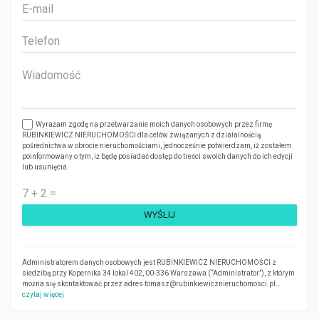
Wyrażam zgodę na przetwarzanie moich danych osobowych przez firmę
RUBINKIEWICZ NIERUCHOMOŚCI dla celów związanych z działalnością
pośrednictwa w obrocie nieruchomościami, jednocześnie potwierdzam, iż zostałem
poinformowany o tym, iż będę posiadać dostęp do treści swoich danych do ich edycji
lub usunięcia.
Administratorem danych osobowych jest RUBINKIEWICZ NIERUCHOMOŚCI z
siedzibą przy Kopernika 34 lokal 402, 00-336 Warszawa (“Administrator”), z którym
można się skontaktować przez adres tomasz@rubinkiewicznieruchomosci.pl…
czytaj więcej