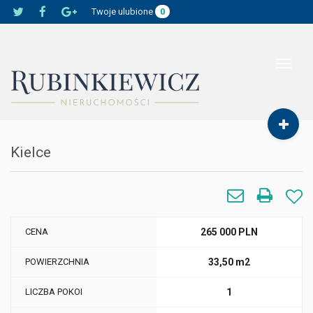
Twoje ulubione
0
Toggle
navigat
Kielce
CENA
265 000 PLN
POWIERZCHNIA
33,50 m2
LICZBA POKOI
1