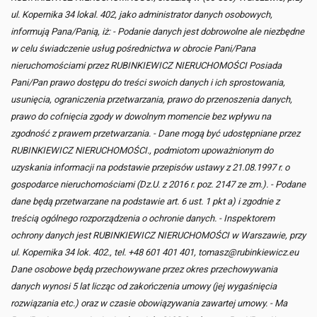
ul. Kopernika 34 lokal. 402, jako administrator danych osobowych,
informują Pana/Panią, iż: - Podanie danych jest dobrowolne ale niezbędne
w celu świadczenie usług pośrednictwa w obrocie Pani/Pana
nieruchomościami przez RUBINKIEWICZ NIERUCHOMOŚCI Posiada
Pani/Pan prawo dostępu do treści swoich danych i ich sprostowania,
usunięcia, ograniczenia przetwarzania, prawo do przenoszenia danych,
prawo do cofnięcia zgody w dowolnym momencie bez wpływu na
zgodność z prawem przetwarzania. - Dane mogą być udostępniane przez
RUBINKIEWICZ NIERUCHOMOŚCI., podmiotom upoważnionym do
uzyskania informacji na podstawie przepisów ustawy z 21.08.1997 r. o
gospodarce nieruchomościami (Dz.U. z 2016 r. poz. 2147 ze zm.). - Podane
dane będą przetwarzane na podstawie art. 6 ust. 1 pkt a) i zgodnie z
treścią ogólnego rozporządzenia o ochronie danych. - Inspektorem
ochrony danych jest RUBINKIEWICZ NIERUCHOMOŚCI w Warszawie, przy
ul. Kopernika 34 lok. 402., tel. +48 601 401 401, tomasz@rubinkiewicz.eu
Dane osobowe będą przechowywane przez okres przechowywania
danych wynosi 5 lat licząc od zakończenia umowy (jej wygaśnięcia
rozwiązania etc.) oraz w czasie obowiązywania zawartej umowy. - Ma