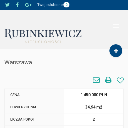
Twoje ulubione
0
Toggle
navigat
Warszawa
CENA
1 450 000 PLN
POWIERZCHNIA
34,94 m2
LICZBA POKOI
2