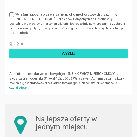
Wyrażam zgodę na przetwarzanie moich danych osobowych przez firmę
RUBINKIEWICZ NIERUCHOMOŚCI dla celów związanych z działalnością
pośrednictwa w obrocie nieruchomościami, jednocześnie potwierdzam, iż zostałem
poinformowany o tym, iż będę posiadać dostęp do treści swoich danych do ich edycji
lub usunięcia.
Administratorem danych osobowych jest RUBINKIEWICZ NIERUCHOMOŚCI z
siedzibą przy Kopernika 34 lokal 402, 00-336 Warszawa (“Administrator”), z którym
można się skontaktować przez adres tomasz@rubinkiewicznieruchomosci.pl…
czytaj więcej
Najlepsze oferty w
jednym miejscu