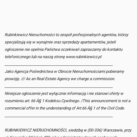
Rubinkiewicz Nieruchomości to zespół profesjonalnych agentów, którzy
specjalizują się w wynajmie oraz sprzedaży apartamentów, jeżeli
ogłoszenie nie spełnia Państwa oczekiwań zapraszamy do kontaktu
telefonicznego lub na naszą stronę www.rubinkiewicz.pl
___________________________________________________________
Jako Agencja Pośrednictwa w Obrocie Nieruchomościami pobieramy
prowizję. /// As an Real Estate Agency we charge a commission.
___________________________________________________________
Niniejsze ogłoszenie jest wyłącznie informacją i nie stanowi oferty w
rozumieniu art. 66 Â§ 1 Kodeksu Cywilnego. /This announcement is not a
commercial offer in the understanding of Art.66 Â§ 1 of the Civil Code.
___________________________________________________________
RUBINKIEWICZ NIERUCHOMNOŚCI, siedzibą w (00-336) Warszawie, przy