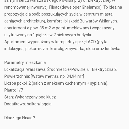
samym sercu warszawskiego Powiśla przy ul. Elektrycznej, w
renomowanej inwestycji Flisac (deweloper Ghelamco). To idealna
propozycja dla osób poszukujących życia w centrum miasta,
ceniących architekturę, komfort i bliskość Bulwarów Wiślanych.
apartament o pow. 35 m2 w pełni umeblowany i wyposażony
usytuowany na 1 piętrze w 7 piętrowym budynku.
Apartament wyposażony w kompletny sprzęt AGD (płyta
indukcyjna, piekarnik z mikrofalą, zmywarka, okap oraz lodówka.
Parametry mieszkania:
Lokalizacja: Warszawa, Śródmieście/Powiśle, ul. Elektryczna 2.
Powierzchnia: [Wstaw metraż, np. 34,94 m²]
Liczba pokoi: 2 (salon z aneksem kuchennym + sypialnia).
Piętro: 1/7
Stan: Wykończony pod klucz
Dodatkowo: balkon/loggia
Dlaczego Flisac ?