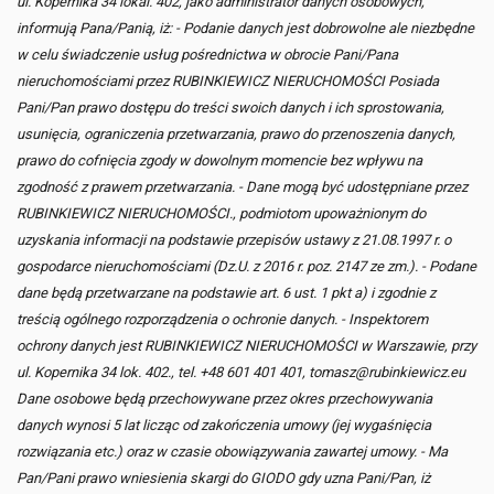
ul. Kopernika 34 lokal. 402, jako administrator danych osobowych,
informują Pana/Panią, iż: - Podanie danych jest dobrowolne ale niezbędne
w celu świadczenie usług pośrednictwa w obrocie Pani/Pana
nieruchomościami przez RUBINKIEWICZ NIERUCHOMOŚCI Posiada
Pani/Pan prawo dostępu do treści swoich danych i ich sprostowania,
usunięcia, ograniczenia przetwarzania, prawo do przenoszenia danych,
prawo do cofnięcia zgody w dowolnym momencie bez wpływu na
zgodność z prawem przetwarzania. - Dane mogą być udostępniane przez
RUBINKIEWICZ NIERUCHOMOŚCI., podmiotom upoważnionym do
uzyskania informacji na podstawie przepisów ustawy z 21.08.1997 r. o
gospodarce nieruchomościami (Dz.U. z 2016 r. poz. 2147 ze zm.). - Podane
dane będą przetwarzane na podstawie art. 6 ust. 1 pkt a) i zgodnie z
treścią ogólnego rozporządzenia o ochronie danych. - Inspektorem
ochrony danych jest RUBINKIEWICZ NIERUCHOMOŚCI w Warszawie, przy
ul. Kopernika 34 lok. 402., tel. +48 601 401 401, tomasz@rubinkiewicz.eu
Dane osobowe będą przechowywane przez okres przechowywania
danych wynosi 5 lat licząc od zakończenia umowy (jej wygaśnięcia
rozwiązania etc.) oraz w czasie obowiązywania zawartej umowy. - Ma
Pan/Pani prawo wniesienia skargi do GIODO gdy uzna Pani/Pan, iż