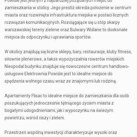
Powiśle jest jednym z najbardziej pożądanych miejsc do
zamieszkania w stolicy. Jego prestiż określa położenie w centrum
miasta oraz rozwinięta infrastruktura miejska w postaci licznych
rozwiązań komunikacyjnych. Rozciągające się u stóp skarpy
warszawskiej tereny zielene oraz Bulwary Wiślane to doskonałe
miejsca do odpoczynku i uprawiania sportów.
W okolicy znajdują się liczne sklepy, bary, restauracje, kluby fitness,
siłownie plenerowe, a także wypożyczalnia rowerów miejskich.
Nieopodal budynku znajduje się nowoczesne centrum handlowo-
usługowe Elektrownia Powiśle jest to idealne miejsce do
spędzenia wolnego czasu wraz ze znajomymi lub rodziną.
Apartamenty Flisac to idealne miejsce do zamieszkania dla osób
poszukujących jednocześnie tętniącego życiem miasta z
bogatymi udogodnieniami, jak i wypoczynku na świeżym
powietrzu, wśród ciszy i zieleni.
Przestrzeń wspólną inwestycji charakteryzuje wysoki oraz