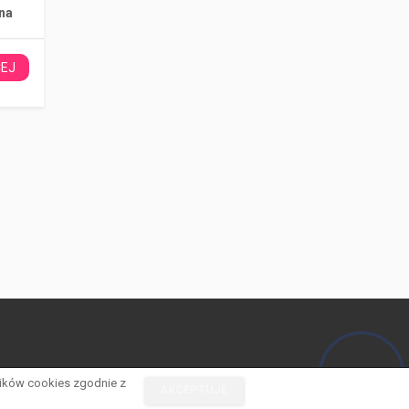
na
CEJ
Hej! Chętnie Ci pomogę
lików cookies zgodnie z
AKCEPTUJĘ