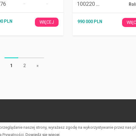
176
100220
–
–
m2
Rol
00 PLN
990 000 PLN
WIĘCEJ
WIĘ
1
2
»
 przeglądanie naszej strony, wyrażasz zgodę na wykorzystywanie przez nas p
ką Prywatności.
Dowiedz się więcej