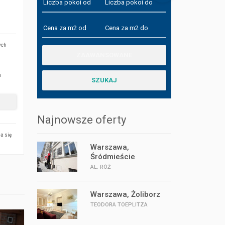
ych
h
Najnowsze oferty
a się
Warszawa,
Śródmieście
AL. RÓŻ
Warszawa, Żoliborz
TEODORA TOEPLITZA