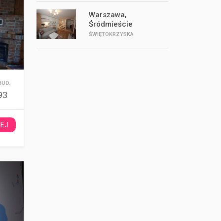
Warszawa,
Śródmieście
ŚWIĘTOKRZYSKA
BUD.
93
CEJ