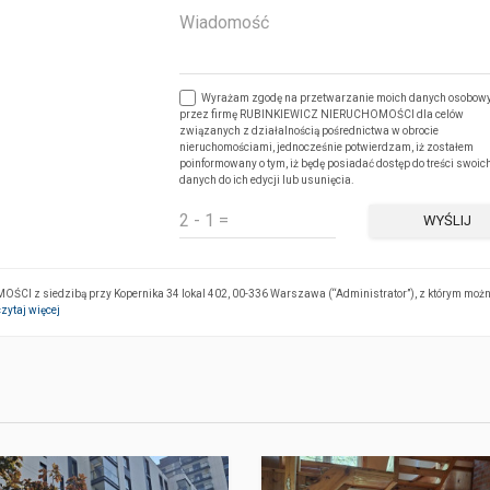
Wyrażam zgodę na przetwarzanie moich danych osobow
przez firmę RUBINKIEWICZ NIERUCHOMOŚCI dla celów
związanych z działalnością pośrednictwa w obrocie
nieruchomościami, jednocześnie potwierdzam, iż zostałem
poinformowany o tym, iż będę posiadać dostęp do treści swoic
danych do ich edycji lub usunięcia.
WYŚLIJ
I z siedzibą przy Kopernika 34 lokal 402, 00-336 Warszawa (“Administrator”), z którym możn
czytaj więcej