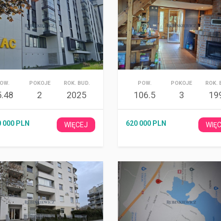
OW.
POKOJE
ROK. BUD.
POW.
POKOJE
ROK. 
5.48
2
2025
106.5
3
19
0 000 PLN
620 000 PLN
WIĘCEJ
WIĘ