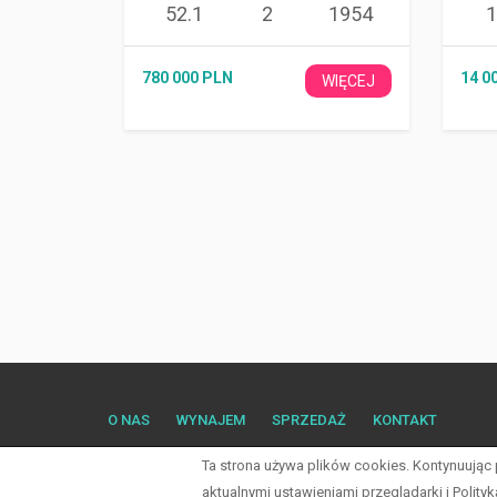
52.1
2
1954
780 000 PLN
14 0
WIĘCEJ
O NAS
WYNAJEM
SPRZEDAŻ
KONTAKT
Ta strona używa plików cookies. Kontynuując
aktualnymi ustawieniami przeglądarki i Polity