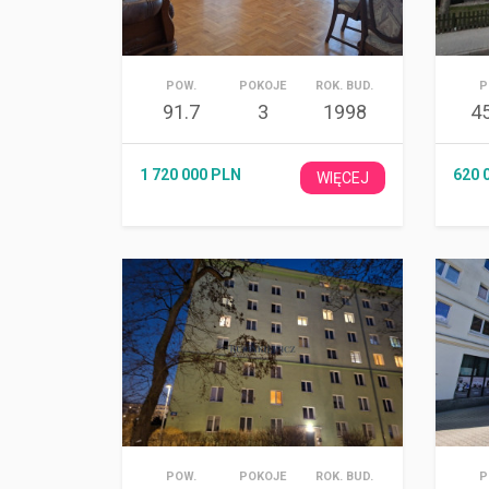
POW.
POKOJE
ROK. BUD.
P
91.7
3
1998
4
1 720 000 PLN
620 
WIĘCEJ
POW.
POKOJE
ROK. BUD.
P