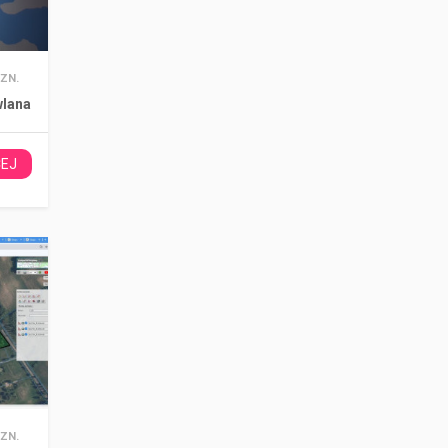
ZN.
lana
CEJ
ZN.