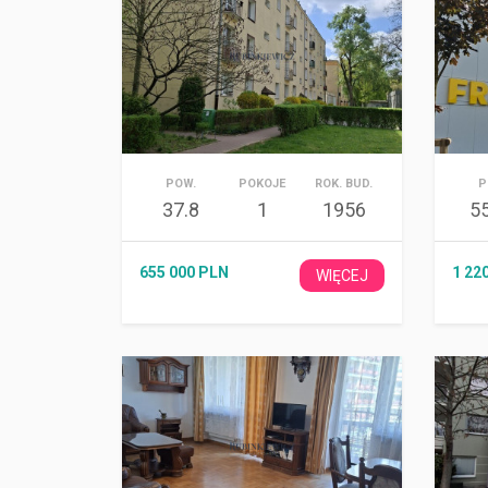
POW.
POKOJE
ROK. BUD.
P
37.8
1
1956
5
655 000 PLN
1 22
WIĘCEJ