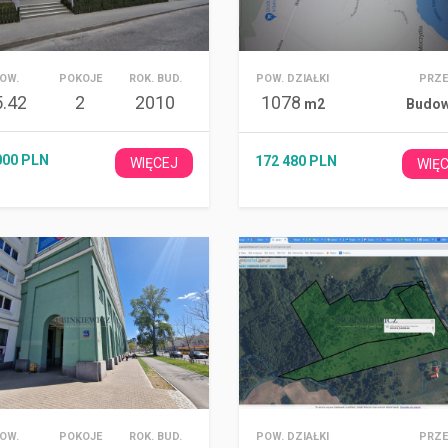
OW.
POKOJE
ROK. BUD.
POW. DZIAŁKI
PRZE
5.42
2
2010
1078
m2
Budow
000 PLN
172 480 PLN
WIĘCEJ
WIĘ
OW.
POKOJE
ROK. BUD.
POW. DZIAŁKI
PRZE