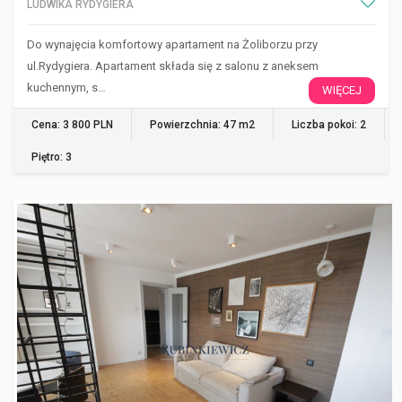
LUDWIKA RYDYGIERA
Do wynajęcia komfortowy apartament na Żoliborzu przy
ul.Rydygiera. Apartament składa się z salonu z aneksem
kuchennym, s…
WIĘCEJ
Cena: 3 800 PLN
Powierzchnia: 47 m2
Liczba pokoi: 2
Piętro: 3
WARSZAWA