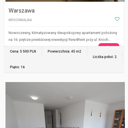
Warszawa
KROCHMALNA
Nowoczesny, klimatyzowany dwupokojowy apartament położony
na 16. piętrze prestiżowej inwestycji Resi4Rent przy ul. Kroch…
WIĘCEJ
Cena: 5 500 PLN
Powierzchnia: 45 m2
Liczba pokoi: 2
Piętro: 16
WARSZAWA