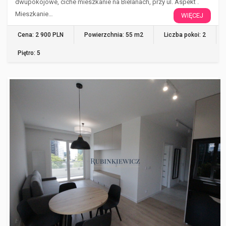
dwupokojowe, ciche mieszkanie na Bielanach, przy ul. Aspekt .
Mieszkanie…
WIĘCEJ
Cena: 2 900 PLN
Powierzchnia: 55 m2
Liczba pokoi: 2
Piętro: 5
WARSZAWA