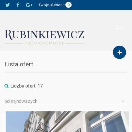
Twoje ulubione
0
Toggle
navigat
Lista ofert
Liczba ofert:
17
od najnowszych
WARSZAWA