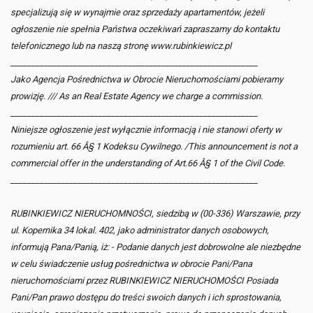
specjalizują się w wynajmie oraz sprzedaży apartamentów, jeżeli
ogłoszenie nie spełnia Państwa oczekiwań zapraszamy do kontaktu
telefonicznego lub na naszą stronę www.rubinkiewicz.pl
___________________________________________________________
Jako Agencja Pośrednictwa w Obrocie Nieruchomościami pobieramy
prowizję. /// As an Real Estate Agency we charge a commission.
___________________________________________________________
Niniejsze ogłoszenie jest wyłącznie informacją i nie stanowi oferty w
rozumieniu art. 66 Â§ 1 Kodeksu Cywilnego. /This announcement is not a
commercial offer in the understanding of Art.66 Â§ 1 of the Civil Code.
___________________________________________________________
RUBINKIEWICZ NIERUCHOMNOŚCI, siedzibą w (00-336) Warszawie, przy
ul. Kopernika 34 lokal. 402, jako administrator danych osobowych,
informują Pana/Panią, iż: - Podanie danych jest dobrowolne ale niezbędne
w celu świadczenie usług pośrednictwa w obrocie Pani/Pana
nieruchomościami przez RUBINKIEWICZ NIERUCHOMOŚCI Posiada
Pani/Pan prawo dostępu do treści swoich danych i ich sprostowania,