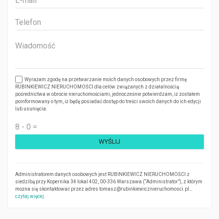
Wyrażam zgodę na przetwarzanie moich danych osobowych przez firmę
RUBINKIEWICZ NIERUCHOMOŚCI dla celów związanych z działalnością
pośrednictwa w obrocie nieruchomościami, jednocześnie potwierdzam, iż zostałem
poinformowany o tym, iż będę posiadać dostęp do treści swoich danych do ich edycji
lub usunięcia.
Administratorem danych osobowych jest RUBINKIEWICZ NIERUCHOMOŚCI z
siedzibą przy Kopernika 34 lokal 402, 00-336 Warszawa (“Administrator”), z którym
można się skontaktować przez adres tomasz@rubinkiewicznieruchomosci.pl…
czytaj więcej